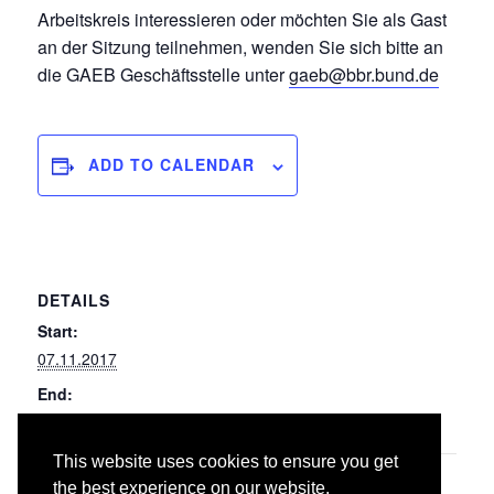
Arbeitskreis interessieren oder möchten Sie als Gast
an der Sitzung teilnehmen, wenden Sie sich bitte an
die GAEB Geschäftsstelle unter
gaeb@bbr.bund.de
ADD TO CALENDAR
DETAILS
Start:
07.11.2017
End:
08.11.2017
This website uses cookies to ensure you get
047 Dämm- und Brandschutzarbeiten an
022
the best experience on our website.