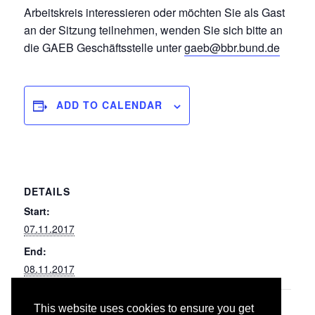
Arbeitskreis interessieren oder möchten Sie als Gast
an der Sitzung teilnehmen, wenden Sie sich bitte an
die GAEB Geschäftsstelle unter
gaeb@bbr.bund.de
ADD TO CALENDAR
DETAILS
Start:
07.11.2017
End:
08.11.2017
This website uses cookies to ensure you get
084/087 Abbruch- und
045 Gas-, Wasser- und