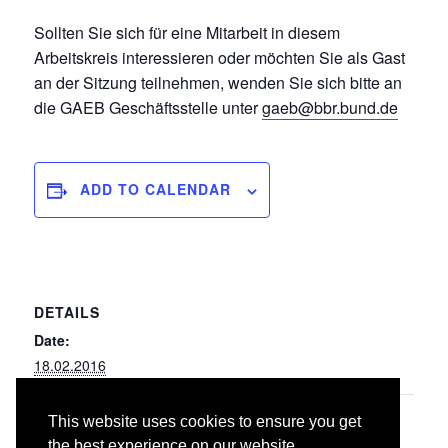
Sollten Sie sich für eine Mitarbeit in diesem
Arbeitskreis interessieren oder möchten Sie als Gast
an der Sitzung teilnehmen, wenden Sie sich bitte an
die GAEB Geschäftsstelle unter
gaeb@bbr.bund.de
ADD TO CALENDAR
DETAILS
Date:
18.02.2016
This website uses cookies to ensure you get
009-309 Entwässerungskanalarbeiten
039
the best experience on our website.
Reinigung/Inspektion
Trockenbauarbeiten