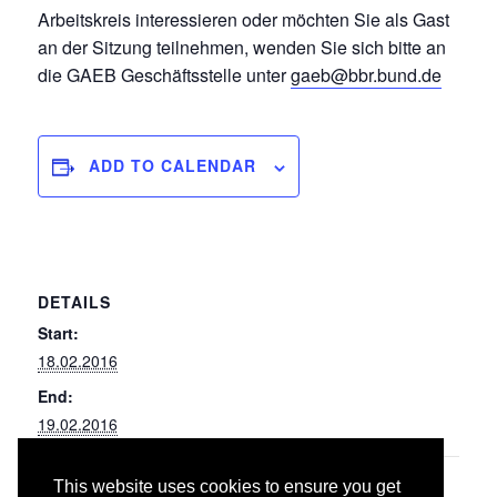
Arbeitskreis interessieren oder möchten Sie als Gast
an der Sitzung teilnehmen, wenden Sie sich bitte an
die GAEB Geschäftsstelle unter
gaeb@bbr.bund.de
ADD TO CALENDAR
DETAILS
Start:
18.02.2016
End:
19.02.2016
This website uses cookies to ensure you get
084/ 087 Abbruch-, Rückbau- und
032