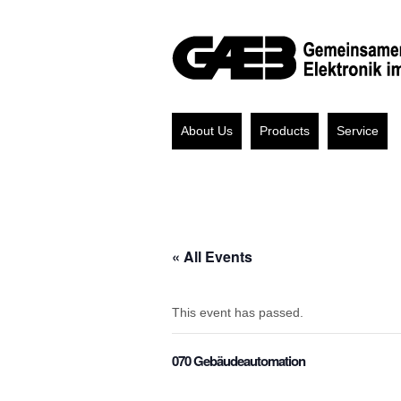
About Us
Products
Service
« All Events
This event has passed.
070 Gebäudeautomation