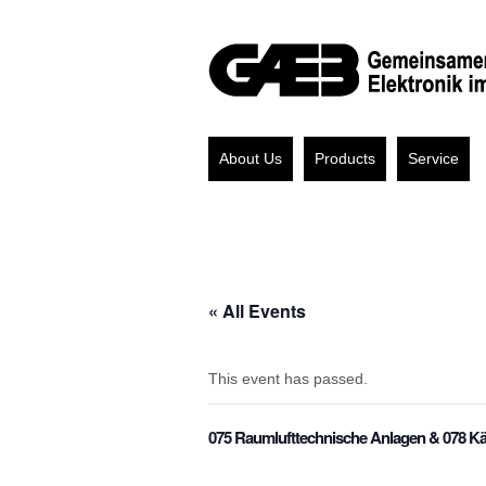
About Us
Products
Service
« All Events
This event has passed.
075 Raumlufttechnische Anlagen & 078 Kä