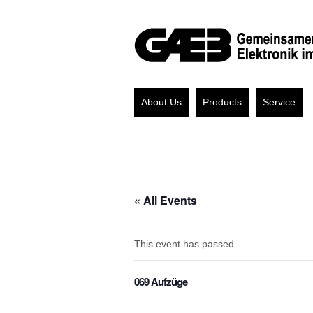
About Us
Products
Service
« All Events
This event has passed.
069 Aufzüge