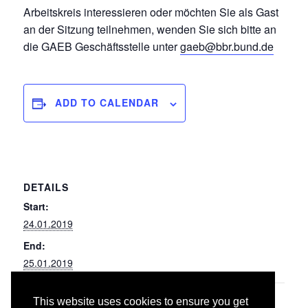
Arbeitskreis interessieren oder möchten Sie als Gast
an der Sitzung teilnehmen, wenden Sie sich bitte an
die GAEB Geschäftsstelle unter
gaeb@bbr.bund.de
ADD TO CALENDAR
DETAILS
Start:
24.01.2019
End:
25.01.2019
This website uses cookies to ensure you get
090
097u96 Bauarbeiten an Bahnübergängen,