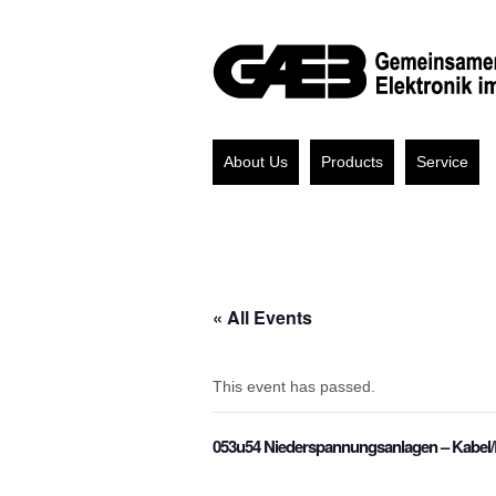
About Us
Products
Service
« All Events
This event has passed.
053u54 Niederspannungsanlagen – Kabel/Le