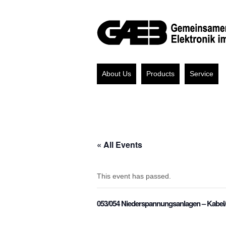
About Us
Products
Service
« All Events
This event has passed.
053/054 Niederspannungsanlagen – Kabel/L