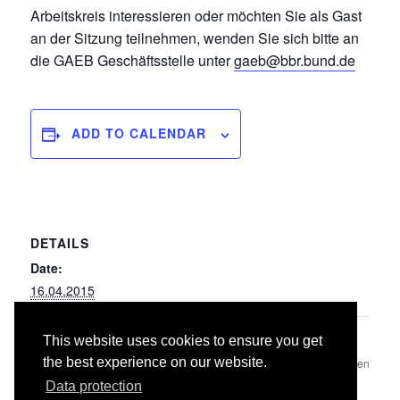
Arbeitskreis interessieren oder möchten Sie als Gast
an der Sitzung teilnehmen, wenden Sie sich bitte an
die GAEB Geschäftsstelle unter
gaeb@bbr.bund.de
ADD TO CALENDAR
DETAILS
Date:
16.04.2015
This website uses cookies to ensure you get
019
005/008 Brunnenbauarbeiten und
the best experience on our website.
Aufschlussbohrungen/
Kampfmittelräumarbeiten
Wasserhaltungsarbeiten
Data protection