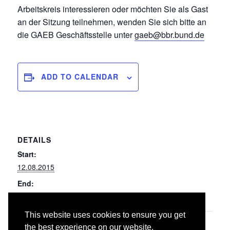
Arbeitskreis interessieren oder möchten Sie als Gast
an der Sitzung teilnehmen, wenden Sie sich bitte an
die GAEB Geschäftsstelle unter
gaeb@bbr.bund.de
ADD TO CALENDAR
DETAILS
Start:
12.08.2015
End:
13.08.2015
This website uses cookies to ensure you get
017
043 Druckrohrleitungen für Gas, Wasser und
the best experience on our website.