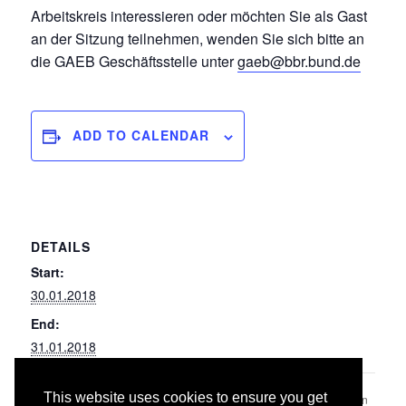
Arbeitskreis interessieren oder möchten Sie als Gast
an der Sitzung teilnehmen, wenden Sie sich bitte an
die GAEB Geschäftsstelle unter
gaeb@bbr.bund.de
ADD TO CALENDAR
DETAILS
Start:
30.01.2018
End:
31.01.2018
This website uses cookies to ensure you get
040 Wärmeversorgungsanlagen
055 Sicherheits- und