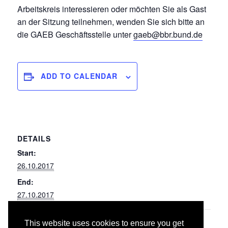
Arbeitskreis interessieren oder möchten Sie als Gast
an der Sitzung teilnehmen, wenden Sie sich bitte an
die GAEB Geschäftsstelle unter
gaeb@bbr.bund.de
ADD TO CALENDAR
DETAILS
Start:
26.10.2017
End:
27.10.2017
This website uses cookies to ensure you get
045 Gas-, Wasser- und
061