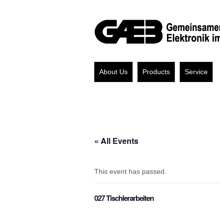
About Us
Products
Service
« All Events
This event has passed.
027 Tischlerarbeiten