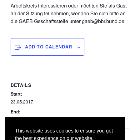
Arbeitskreis interessieren oder möchten Sie als Gast
an der Sitzung teilnehmen, wenden Sie sich bitte an
die GAEB Geschäftsstelle unter
gaeb@bbr.bund.de
ADD TO CALENDAR
DETAILS
Start:
23.05.2017
End:
24.05.2017
This website uses cookies to ensure you get
084/087 Abbruch- und
038 Vorgehängte
the best experience on our website.