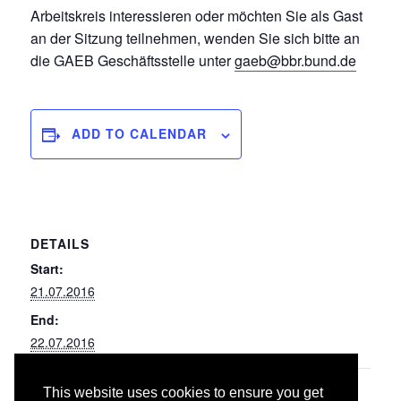
Arbeitskreis interessieren oder möchten Sie als Gast
an der Sitzung teilnehmen, wenden Sie sich bitte an
die GAEB Geschäftsstelle unter
gaeb@bbr.bund.de
ADD TO CALENDAR
DETAILS
Start:
21.07.2016
End:
22.07.2016
This website uses cookies to ensure you get
096/ 097 Bauarbeiten an
019