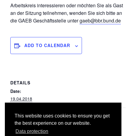
Arbeitskreis interessieren oder möchten Sie als Gast
an der Sitzung teilnehmen, wenden Sie sich bitte an
die GAEB Geschäftsstelle unter
gaeb@bbr.bund.de
ADD TO CALENDAR
DETAILS
Date:
19.04.2018
This website uses cookies to ensure you get
041u042 Wärmeversorgungs-, Gas- und
036
the best experience on our website.
Bodenbelagarbeiten
Wasseranlagen – Leitungen, Armaturen,
Heizflächen
Data protection