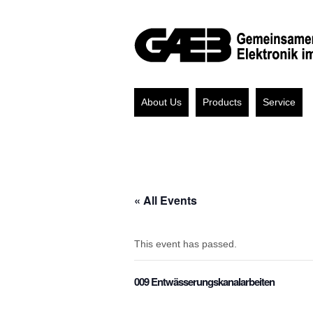
About Us
Products
Service
« All Events
This event has passed.
009 Entwässerungskanalarbeiten