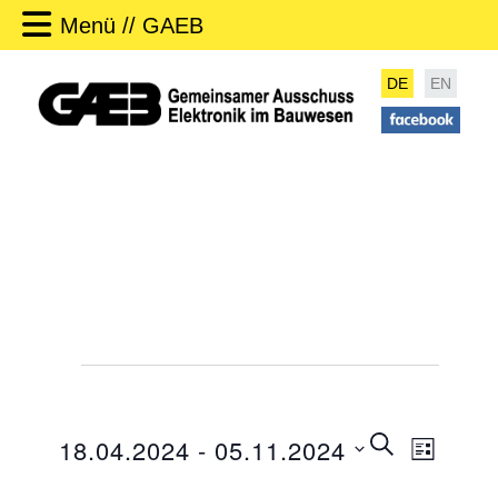
Menü // GAEB
DE
EN
Veranstaltungen
V
SUCHE
18.04.2024
 - 
05.11.2024
LISTE
e
V
r
D
e