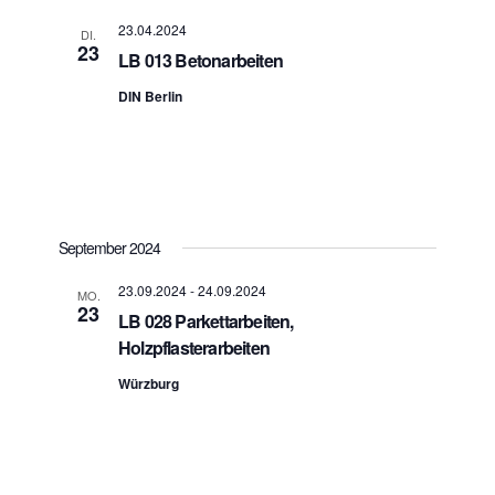
a
A
t
23.04.2024
DI.
n
i
23
LB 013 Betonarbeiten
s
o
n
i
DIN Berlin
c
h
t
e
n
n
September 2024
a
v
23.09.2024
-
24.09.2024
i
MO.
23
g
LB 028 Parkettarbeiten,
a
Holzpflasterarbeiten
t
Würzburg
i
o
n