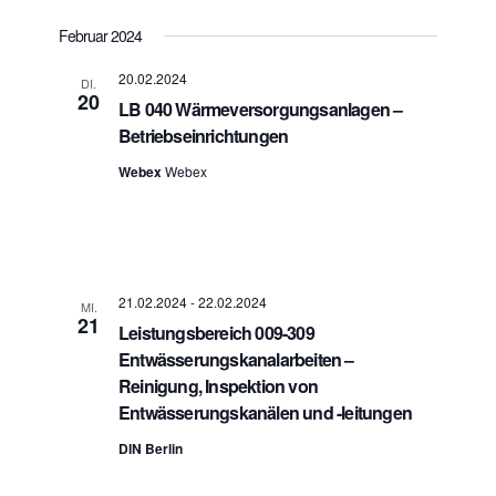
a
a
n
r
t
Februar 2024
s
a
u
t
n
m
20.02.2024
a
DI.
s
20
w
l
LB 040 Wärmeversorgungsanlagen –
t
t
ä
Betriebseinrichtungen
a
u
h
n
l
l
Webex
Webex
g
t
e
A
u
n
n
n
.
s
g
i
e
c
h
n
21.02.2024
-
22.02.2024
MI.
t
21
S
Leistungsbereich 009-309
e
u
Entwässerungskanalarbeiten –
n
c
-
Reinigung, Inspektion von
h
N
Entwässerungskanälen und -leitungen
-
a
v
u
DIN Berlin
i
n
g
d