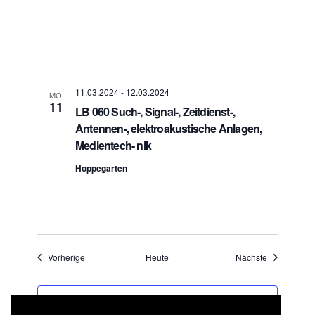
11.03.2024
-
12.03.2024
MO.
11
LB 060 Such-, Signal-, Zeitdienst-,
Antennen-, elektroakustische Anlagen,
Medientech- nik
Hoppegarten
Veranstaltungen
Veranstaltu
Vorherige
Heute
Nächste
KALENDER ABONNIEREN