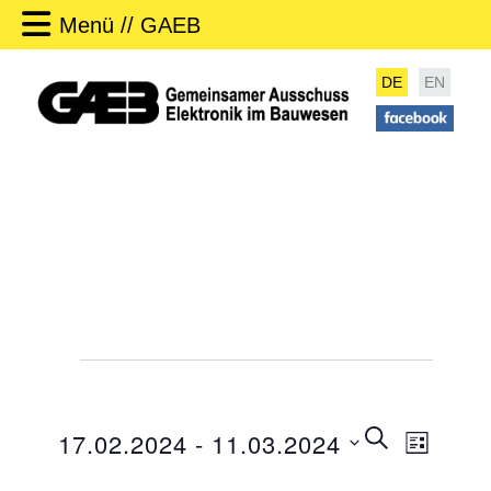
Menü // GAEB
DE
EN
Veranstaltungen
V
SUCHE
17.02.2024
 - 
11.03.2024
LISTE
e
V
r
D
e