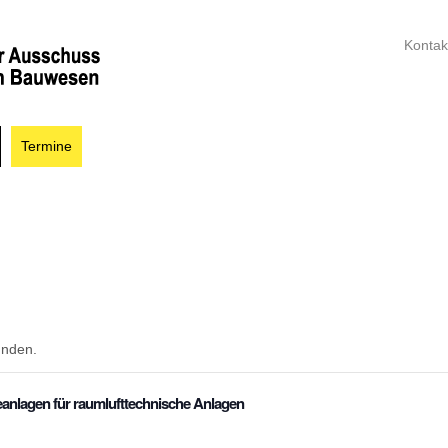
Kontak
Termine
unden.
eanlagen für raumlufttechnische Anlagen