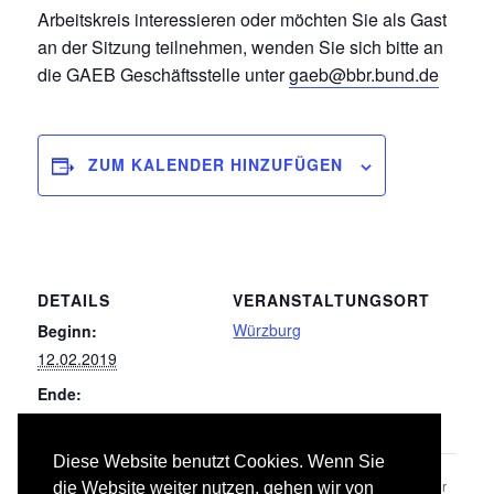
Arbeitskreis interessieren oder möchten Sie als Gast
an der Sitzung teilnehmen, wenden Sie sich bitte an
die GAEB Geschäftsstelle unter
gaeb@bbr.bund.de
ZUM KALENDER HINZUFÜGEN
DETAILS
VERANSTALTUNGSORT
Würzburg
Beginn:
12.02.2019
Ende:
13.02.2019
Diese Website benutzt Cookies. Wenn Sie
075/078 Raumlufttechnische Anlagen/Kälteanlagen für
069
die Website weiter nutzen, gehen wir von