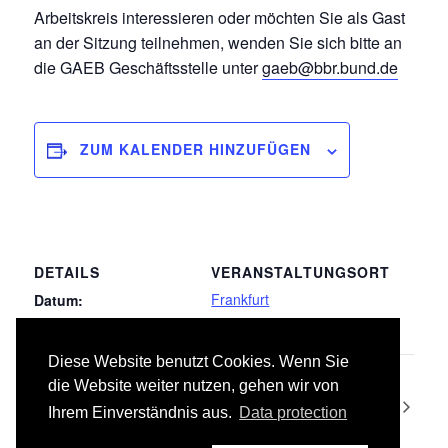
Arbeitskreis interessieren oder möchten Sie als Gast
an der Sitzung teilnehmen, wenden Sie sich bitte an
die GAEB Geschäftsstelle unter
gaeb@bbr.bund.de
ZUM KALENDER HINZUFÜGEN
DETAILS
VERANSTALTUNGSORT
Frankfurt
Datum:
10.04.2019
Diese Website benutzt Cookies. Wenn Sie
061
034 Maler- und Lackierarbeiten –
die Website weiter nutzen, gehen wir von
Beschichtungen
Kommunikationsnetze
Ihrem Einverständnis aus.
Data protection