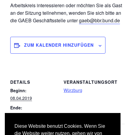
Arbeitskreis interessieren oder möchten Sie als Gast
an der Sitzung teilnehmen, wenden Sie sich bitte an
die GAEB Geschäftsstelle unter
gaeb@bbr.bund.de
ZUM KALENDER HINZUFÜGEN
DETAILS
VERANSTALTUNGSORT
Würzburg
Beginn:
08.04.2019
Ende:
09.04.2019
Diese Website benutzt Cookies. Wenn Sie
036
034 Maler- und Lackierarbeiten –
die Website weiter nutzen, gehen wir von