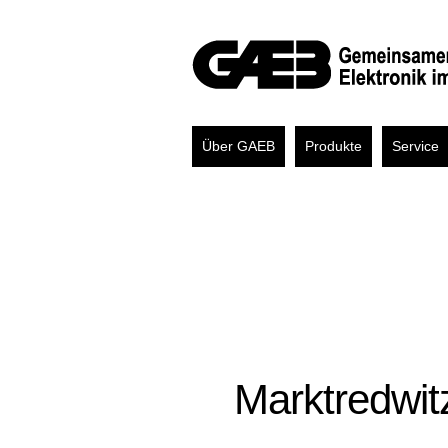
Über GAEB
Produkte
Service
Marktredwit