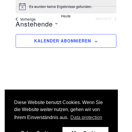
Es wurden keine Ergebnisse gefunden.
H
i
Heute
n
Veranstaltungen
VERANSTA
Vorherige
NÄCHSTE
Anstehende
w
e
i
D
s
a
KALENDER ABONNIEREN
t
u
m
w
ä
h
l
e
n
.
Diese Website benutzt Cookies. Wenn Sie
die Website weiter nutzen, gehen wir von
Ihrem Einverständnis aus.
Data protection