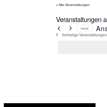
« Alle Veranstaltungen
Veranstaltungen a
An
Heute
Vorherige
Veranstaltungen
Datum
wählen