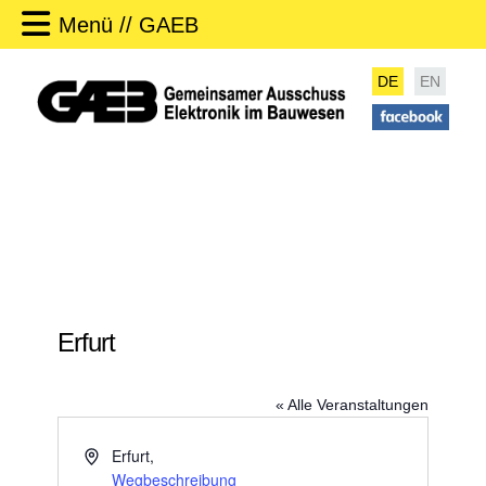
Menü // GAEB
DE
EN
Erfurt
« Alle Veranstaltungen
A
Erfurt
,
d
Wegbeschreibung