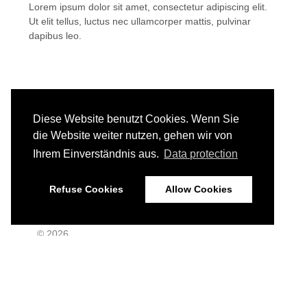
Lorem ipsum dolor sit amet, consectetur adipiscing elit.
Ut elit tellus, luctus nec ullamcorper mattis, pulvinar
dapibus leo.
Diese Website benutzt Cookies. Wenn Sie
die Website weiter nutzen, gehen wir von
Ihrem Einverständnis aus.
Data protection
Refuse Cookies
Allow Cookies
© 2026
Impressum
Datenschutz
Haftungshinweis
Home