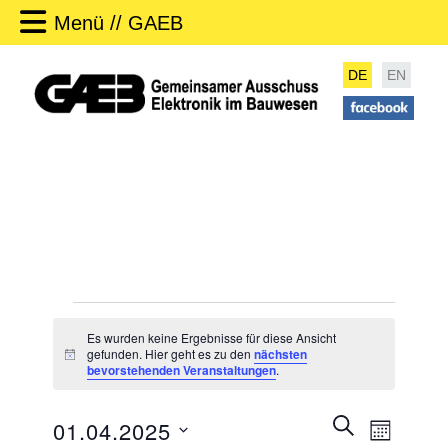
Menü // GAEB
DE
EN
Veranstaltungen
Es wurden keine Ergebnisse für diese Ansicht
gefunden. Hier geht es zu den
nächsten
H
bevorstehenden Veranstaltungen
.
i
n
w
V
SUCHE
01.04.2025
e
MONAT
e
i