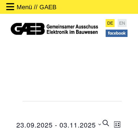
Menü // GAEB
DE
EN
Veranstaltungen
V
SUCHE
23.09.2025
 - 
03.11.2025
LISTE
e
V
r
D
e