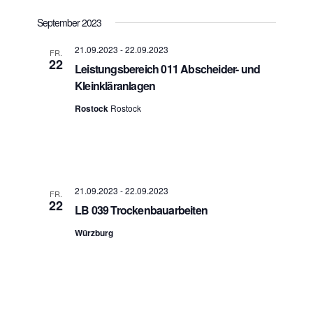
a
a
n
r
t
September 2023
s
a
u
t
n
m
21.09.2023
-
22.09.2023
a
FR.
s
22
w
l
Leistungsbereich 011 Abscheider- und
t
t
ä
Kleinkläranlagen
a
u
h
n
l
l
Rostock
Rostock
g
t
e
A
u
n
n
n
.
s
g
i
e
c
h
n
21.09.2023
-
22.09.2023
FR.
t
22
S
LB 039 Trockenbauarbeiten
e
u
n
Würzburg
c
-
h
N
-
a
v
u
i
n
g
d