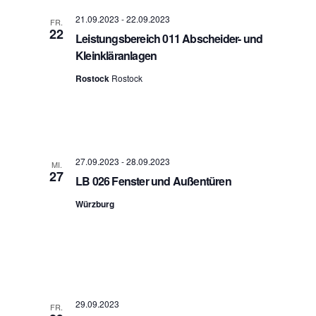
a
A
t
21.09.2023
-
22.09.2023
FR.
n
i
22
Leistungsbereich 011 Abscheider- und
s
o
n
Kleinkläranlagen
i
c
Rostock
Rostock
h
t
e
n
n
a
27.09.2023
-
28.09.2023
MI.
v
27
LB 026 Fenster und Außentüren
i
g
Würzburg
a
t
i
o
n
29.09.2023
FR.