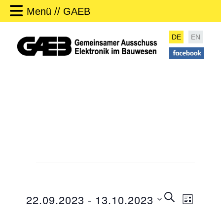
Menü // GAEB
DE
EN
Veranstaltungen
V
SUCHE
22.09.2023
 - 
13.10.2023
LISTE
e
V
r
D
e