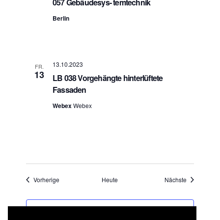
057 Gebäudesys- temtechnik
Berlin
13.10.2023
FR.
13
LB 038 Vorgehängte hinterlüftete
Fassaden
Webex
Webex
Veranstaltungen
Veranstaltu
Vorherige
Heute
Nächste
KALENDER ABONNIEREN