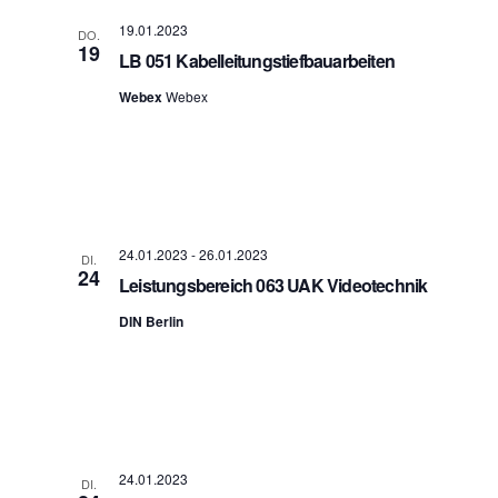
a
A
t
19.01.2023
DO.
n
i
19
LB 051 Kabelleitungstiefbauarbeiten
s
o
n
i
Webex
Webex
c
h
t
e
n
n
a
24.01.2023
-
26.01.2023
DI.
v
24
Leistungsbereich 063 UAK Videotechnik
i
g
DIN Berlin
a
t
i
o
n
24.01.2023
DI.