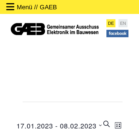
Menü // GAEB
DE
EN
Veranstaltungen
V
SUCHE
17.01.2023
 - 
08.02.2023
LISTE
e
V
r
D
e