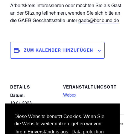
Arbeitskreis interessieren oder möchten Sie als Gast
an der Sitzung teilnehmen, wenden Sie sich bitte an
die GAEB Geschäftsstelle unter
gaeb@bbr.bund.de
ZUM KALENDER HINZUFÜGEN
DETAILS
VERANSTALTUNGSORT
Webex
Datum:
19.01.2023
Google-Karte anzeigen
Diese Website benutzt Cookies. Wenn Sie
LB 051 Kabelleitungstiefbauarbeiten
LB 039 Trockenbauarbeiten
die Website weiter nutzen, gehen wir von
Ihrem Einverständnis aus.
Data protection