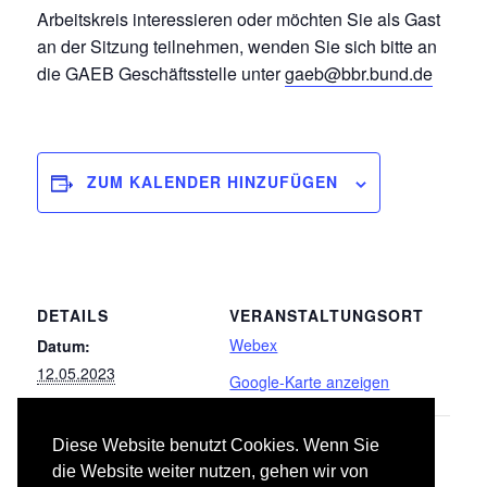
Arbeitskreis interessieren oder möchten Sie als Gast
an der Sitzung teilnehmen, wenden Sie sich bitte an
die GAEB Geschäftsstelle unter
gaeb@bbr.bund.de
ZUM KALENDER HINZUFÜGEN
DETAILS
VERANSTALTUNGSORT
Webex
Datum:
12.05.2023
Google-Karte anzeigen
Diese Website benutzt Cookies. Wenn Sie
Leistungsbereich 043 Druckrohrleitungen für
LB 022
die Website weiter nutzen, gehen wir von
Gas, Wasser und Abwasser
Klempnerarbeiten