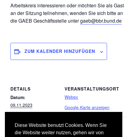
Arbeitskreis interessieren oder möchten Sie als Gast
an der Sitzung teilnehmen, wenden Sie sich bitte an
die GAEB Geschäftsstelle unter
gaeb@bbr.bund.de
ZUM KALENDER HINZUFÜGEN
DETAILS
VERANSTALTUNGSORT
Webex
Datum:
09.11.2023
Google-Karte anzeigen
Diese Website benutzt Cookies. Wenn Sie
LB 045 Gas-, Wasser- und
LB 000
die Website weiter nutzen, gehen wir von
Sicherheitseinrichtungen,
Entwässerungsanlagen – Ausstattung,