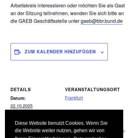
Arbeitskreis interessieren oder möchten Sie als Gast
an der Sitzung teilnehmen, wenden Sie sich bitte an
die GAEB Geschäftsstelle unter
gaeb@bbr.bund.de
ZUM KALENDER HINZUFÜGEN
DETAILS
VERANSTALTUNGSORT
Frankfurt
Datum:
22.10.2025
Diese Website benutzt Cookies. Wenn Sie
LB 009
Leistungsbereich 034 Maler- und
Lackierarbeiten
die Website weiter nutzen, gehen wir von
Entwässerungskanalarbeiten