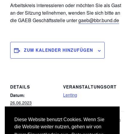
Arbeitskreis interessieren oder möchten Sie als Gast
an der Sitzung teilnehmen, wenden Sie sich bitte an
die GAEB Geschäftsstelle unter
gaeb@bbr.bund.de
ZUM KALENDER HINZUFÜGEN
DETAILS
VERANSTALTUNGSORT
Lenting
Datum:
26.06.2023
Diese Website benutzt Cookies. Wenn Sie
Leistungsbereich 016
LB 045 Gas-, Wasser- und
die Website weiter nutzen, gehen wir von
Entwässerungsanlagen – Ausstattung,
Zimmer- und
Elemente, Fertigbäde
Holzarbeiten