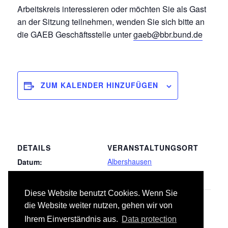
Arbeitskreis interessieren oder möchten Sie als Gast
an der Sitzung teilnehmen, wenden Sie sich bitte an
die GAEB Geschäftsstelle unter
gaeb@bbr.bund.de
ZUM KALENDER HINZUFÜGEN
DETAILS
VERANSTALTUNGSORT
Albershausen
Datum:
09.06.2026
Diese Website benutzt Cookies. Wenn Sie
LB 038 Vorgehängte hinterlüftete
LB 001 Gerüstarbeiten
die Website weiter nutzen, gehen wir von
Fassaden
Ihrem Einverständnis aus.
Data protection