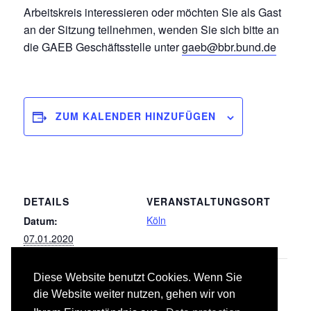
Arbeitskreis interessieren oder möchten Sie als Gast
an der Sitzung teilnehmen, wenden Sie sich bitte an
die GAEB Geschäftsstelle unter
gaeb@bbr.bund.de
ZUM KALENDER HINZUFÜGEN
DETAILS
VERANSTALTUNGSORT
Köln
Datum:
07.01.2020
Diese Website benutzt Cookies. Wenn Sie
LB 035
LB 050 –
die Website weiter nutzen, gehen wir von
Blitzschutz-/Erdungsanlagen,
Korrosionsschutzarbeiten an
Überspannungsschutz
Stahlbauten