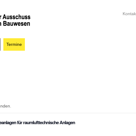
Kontak
Termine
unden.
eanlagen für raumlufttechnische Anlagen