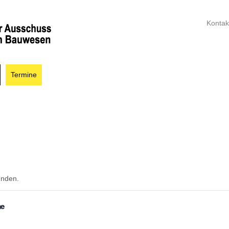
Kontak
Termine
unden.
me