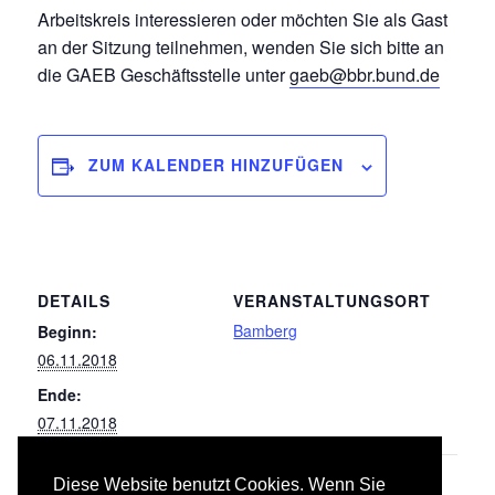
Arbeitskreis interessieren oder möchten Sie als Gast
an der Sitzung teilnehmen, wenden Sie sich bitte an
die GAEB Geschäftsstelle unter
gaeb@bbr.bund.de
ZUM KALENDER HINZUFÜGEN
DETAILS
VERANSTALTUNGSORT
Bamberg
Beginn:
06.11.2018
Ende:
07.11.2018
Diese Website benutzt Cookies. Wenn Sie
041/042 Wärmeversorgungs-, Gas- und
039