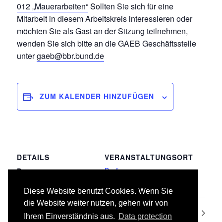
012 „Mauerarbeiten“
Sollten Sie sich für eine
Mitarbeit in diesem Arbeitskreis interessieren oder
möchten Sie als Gast an der Sitzung teilnehmen,
wenden Sie sich bitte an die GAEB Geschäftsstelle
unter
gaeb@bbr.bund.de
ZUM KALENDER HINZUFÜGEN
DETAILS
VERANSTALTUNGSORT
Berlin
Datum:
05.07.2018
Diese Website benutzt Cookies. Wenn Sie
die Website weiter nutzen, gehen wir von
063 Gefahrenmeldeanlagen
017 Stahlbauarbeiten
Ihrem Einverständnis aus.
Data protection