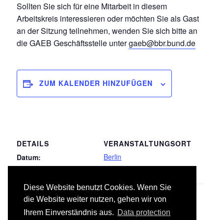
Sollten Sie sich für eine Mitarbeit in diesem
Arbeitskreis interessieren oder möchten Sie als Gast
an der Sitzung teilnehmen, wenden Sie sich bitte an
die GAEB Geschäftsstelle unter
gaeb@bbr.bund.de
ZUM KALENDER HINZUFÜGEN
DETAILS
VERANSTALTUNGSORT
Berlin
Datum:
27.04.2018
Diese Website benutzt Cookies. Wenn Sie
040 Wärmeversorgungsanlagen –
039
die Website weiter nutzen, gehen wir von
Trockenbauarbeiten
Betriebseinrichtungen
Ihrem Einverständnis aus.
Data protection