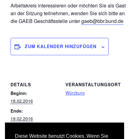
Arbeitskreis interessieren oder möchten Sie als Gast
an der Sitzung teilnehmen, wenden Sie sich bitte an
die GAEB Geschäftsstelle unter
gaeb@bbr.bund.de
ZUM KALENDER HINZUFÜGEN
DETAILS
VERANSTALTUNGSORT
Würzburg
Beginn:
18.02.2016
Ende:
19.02.2016
Diese Website benutzt Cookies. Wenn Sie
084/ 087 Abbruch-, Rückbau- und
032