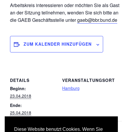
Arbeitskreis interessieren oder möchten Sie als Gast
an der Sitzung teilnehmen, wenden Sie sich bitte an
die GAEB Geschäftsstelle unter
gaeb@bbr.bund.de
ZUM KALENDER HINZUFÜGEN
DETAILS
VERANSTALTUNGSORT
Hamburg
Beginn:
23.04.2018
Ende:
25.04.2018
Diese Website benutzt Cookies. Wenn Sie
038 Vorgehängte
041u042 Wärmeversorgungs-, Gas- und