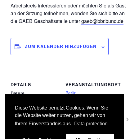
Arbeitskreis interessieren oder möchten Sie als Gast
an der Sitzung teilnehmen, wenden Sie sich bitte an
die GAEB Geschäftsstelle unter
gaeb@bbr.bund.de
ZUM KALENDER HINZUFÜGEN
DETAILS
VERANSTALTUNGSORT
Berlin
Datum:
06.04.2016
Diese Website benutzt Cookies. Wenn Sie
die Website weiter nutzen, gehen wir von
022 Klempnerarbeiten
021 Dachabdichtungsarbeiten
Ihrem Einverständnis aus.
Data protection