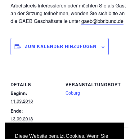
Arbeitskreis interessieren oder möchten Sie als Gast
an der Sitzung teilnehmen, wenden Sie sich bitte an
die GAEB Geschäftsstelle unter
gaeb@bbr.bund.de
ZUM KALENDER HINZUFÜGEN
DETAILS
VERANSTALTUNGSORT
Coburg
Beginn:
11.09.2018
Ende:
13.09.2018
Diese Website benutzt Cookies. Wenn Sie
063
055 Sicherheits- und